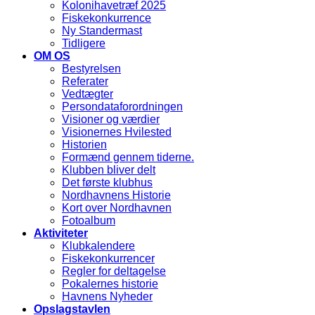
Kolonihavetræf 2025
Fiskekonkurrence
Ny Standermast
Tidligere
OM OS
Bestyrelsen
Referater
Vedtægter
Persondataforordningen
Visioner og værdier
Visionernes Hvilested
Historien
Formænd gennem tiderne.
Klubben bliver delt
Det første klubhus
Nordhavnens Historie
Kort over Nordhavnen
Fotoalbum
Aktiviteter
Klubkalendere
Fiskekonkurrencer
Regler for deltagelse
Pokalernes historie
Havnens Nyheder
Opslagstavlen