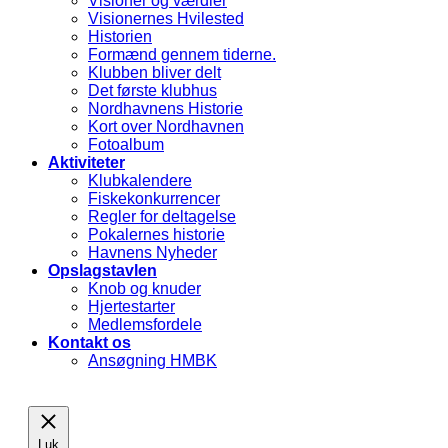
Visioner og værdier
Visionernes Hvilested
Historien
Formænd gennem tiderne.
Klubben bliver delt
Det første klubhus
Nordhavnens Historie
Kort over Nordhavnen
Fotoalbum
Aktiviteter
Klubkalendere
Fiskekonkurrencer
Regler for deltagelse
Pokalernes historie
Havnens Nyheder
Opslagstavlen
Knob og knuder
Hjertestarter
Medlemsfordele
Kontakt os
Ansøgning HMBK
Luk