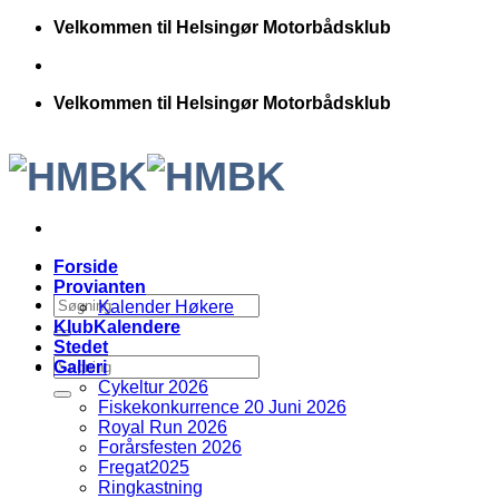
Fortsæt
Velkommen til Helsingør Motorbådsklub
til
indhold
Velkommen til Helsingør Motorbådsklub
Forside
Provianten
Kalender Høkere
KlubKalendere
Stedet
Galleri
Cykeltur 2026
Fiskekonkurrence 20 Juni 2026
Royal Run 2026
Forårsfesten 2026
Fregat2025
Ringkastning