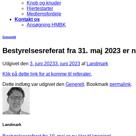
Knob og knuder
Hjertestarter
Medlemsfordele
Kontakt os
Ansøgning HMBK
Generelt
Bestyrelsesreferat fra 31. maj 2023 er n
Udgivet den
3. juni 2023
3. juni 2023
af
Landmark
Klik på dette link for at komme til referater.
Dette indlæg var udgivet den
Generelt
. Bookmark
permalink
.
Landmark