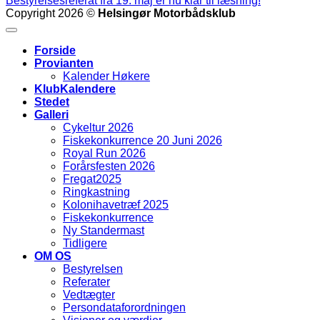
Bestyrelsesreferat fra 19. maj er nu klar til læsning!
Copyright 2026 ©
Helsingør Motorbådsklub
Forside
Provianten
Kalender Høkere
KlubKalendere
Stedet
Galleri
Cykeltur 2026
Fiskekonkurrence 20 Juni 2026
Royal Run 2026
Forårsfesten 2026
Fregat2025
Ringkastning
Kolonihavetræf 2025
Fiskekonkurrence
Ny Standermast
Tidligere
OM OS
Bestyrelsen
Referater
Vedtægter
Persondataforordningen