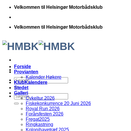
Fortsæt
Velkommen til Helsingør Motorbådsklub
til
indhold
Velkommen til Helsingør Motorbådsklub
Forside
Provianten
Kalender Høkere
KlubKalendere
Stedet
Galleri
Cykeltur 2026
Fiskekonkurrence 20 Juni 2026
Royal Run 2026
Forårsfesten 2026
Fregat2025
Ringkastning
Kolonihavetræf 2025