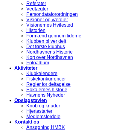
Referater
Vedtægter
Persondataforordningen
Visioner og værdier
Visionernes Hvilested
Historien
Formænd gennem tiderne.
Klubben bliver delt
Det første klubhus
Nordhavnens Historie
Kort over Nordhavnen
Fotoalbum
Aktiviteter
Klubkalendere
Fiskekonkurrencer
Regler for deltagelse
Pokalernes historie
Havnens Nyheder
Opslagstavlen
Knob og knuder
Hjertestarter
Medlemsfordele
Kontakt os
Ansøgning HMBK