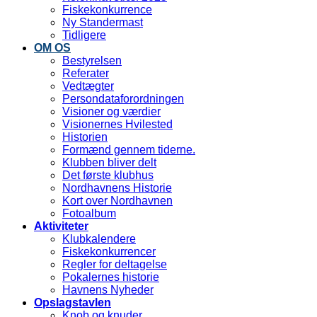
Fiskekonkurrence
Ny Standermast
Tidligere
OM OS
Bestyrelsen
Referater
Vedtægter
Persondataforordningen
Visioner og værdier
Visionernes Hvilested
Historien
Formænd gennem tiderne.
Klubben bliver delt
Det første klubhus
Nordhavnens Historie
Kort over Nordhavnen
Fotoalbum
Aktiviteter
Klubkalendere
Fiskekonkurrencer
Regler for deltagelse
Pokalernes historie
Havnens Nyheder
Opslagstavlen
Knob og knuder