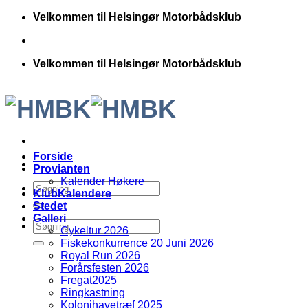
Fortsæt
Velkommen til Helsingør Motorbådsklub
til
indhold
Velkommen til Helsingør Motorbådsklub
Forside
Provianten
Kalender Høkere
KlubKalendere
Stedet
Galleri
Cykeltur 2026
Fiskekonkurrence 20 Juni 2026
Royal Run 2026
Forårsfesten 2026
Fregat2025
Ringkastning
Kolonihavetræf 2025