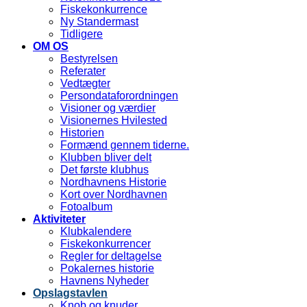
Fiskekonkurrence
Ny Standermast
Tidligere
OM OS
Bestyrelsen
Referater
Vedtægter
Persondataforordningen
Visioner og værdier
Visionernes Hvilested
Historien
Formænd gennem tiderne.
Klubben bliver delt
Det første klubhus
Nordhavnens Historie
Kort over Nordhavnen
Fotoalbum
Aktiviteter
Klubkalendere
Fiskekonkurrencer
Regler for deltagelse
Pokalernes historie
Havnens Nyheder
Opslagstavlen
Knob og knuder