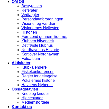
OM OS
Bestyrelsen
Referater
Vedtægter
Persondataforordningen
Visioner og værdier
Visionernes Hvilested
Historien
Formænd gennem tiderne.
Klubben bliver delt
Det første klubhus
Nordhavnens Historie
Kort over Nordhavnen
Fotoalbum
Aktiviteter
Klubkalendere
Fiskekonkurrencer
Regler for deltagelse
Pokalernes historie
Havnens Nyheder
Opslagstavlen
Knob og knuder
Hjertestarter
Medlemsfordele
Kontakt os