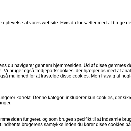
e oplevelse af vores website. Hvis du fortsætter med at bruge dett
 mens du navigerer gennem hjemmesiden. Ud af disse gemmes de 
. Vi bruger også tredjepartscookies, der hjælper os med at ana
så mulighed for at fravælge disse cookies. Men fravalg af nogl
ungerer korrekt. Denne kategori inkluderer kun cookies, der sik
inger.
jemmesiden fungerer, og som bruges specifikt til at indsamle bru
at indhente brugerens samtykke inden du kører disse cookies på