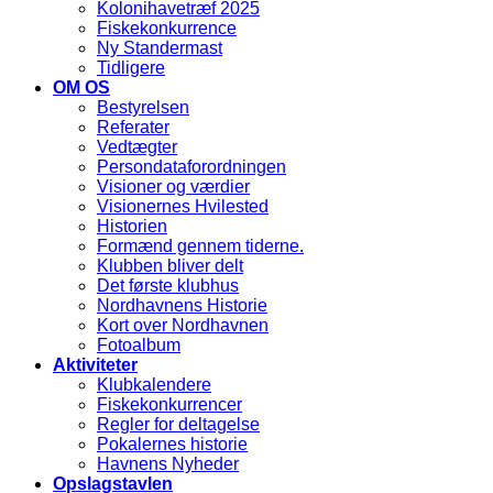
Kolonihavetræf 2025
Fiskekonkurrence
Ny Standermast
Tidligere
OM OS
Bestyrelsen
Referater
Vedtægter
Persondataforordningen
Visioner og værdier
Visionernes Hvilested
Historien
Formænd gennem tiderne.
Klubben bliver delt
Det første klubhus
Nordhavnens Historie
Kort over Nordhavnen
Fotoalbum
Aktiviteter
Klubkalendere
Fiskekonkurrencer
Regler for deltagelse
Pokalernes historie
Havnens Nyheder
Opslagstavlen