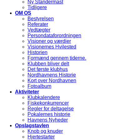
Ny Standermast
Tidligere
OM OS
Bestyrelsen
Referater
Vedtægter
Persondataforordningen
Visioner og værdier
Visionernes Hvilested
Historien
Formænd gennem tiderne.
Klubben bliver delt
Det første klubhus
Nordhavnens Historie
Kort over Nordhavnen
Fotoalbum
Aktiviteter
Klubkalendere
Fiskekonkurrencer
Regler for deltagelse
Pokalernes historie
Havnens Nyheder
Opslagstavlen
Knob og knuder
Hjertestarter